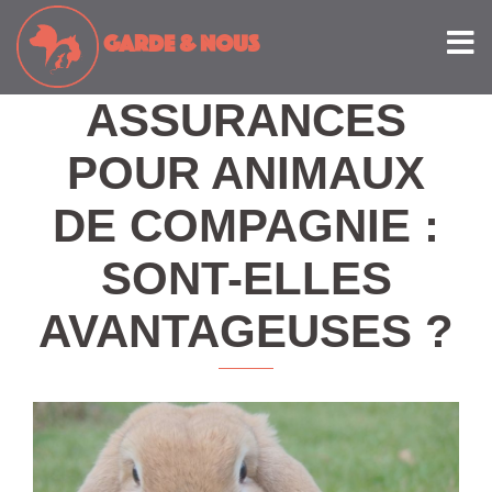
Accueil
Soignez-nous, le blog
Assurances pour animaux de
GARDE
& NOUS
compagnie : sont-elles avantageuses ?
ASSURANCES
POUR ANIMAUX
DE COMPAGNIE :
SONT-ELLES
AVANTAGEUSES ?