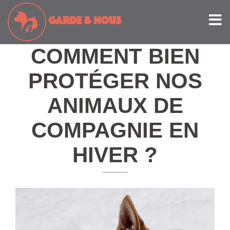
Accueil
Soignez-nous, le blog
Comment bien protéger nos
GARDE
& NOUS
animaux de compagnie en hiver ?
COMMENT BIEN
PROTÉGER NOS
ANIMAUX DE
COMPAGNIE EN
HIVER ?